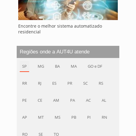
Encontre o melhor sistema automatizado
residencial
Regiões onde a AUT4U atende
SP
MG
BA
MA
GO e DF
RR
RJ
ES
PR
SC
RS
PE
CE
AM
PA
AC
AL
AP
MT
MS
PB
PI
RN
RO
SE
TO